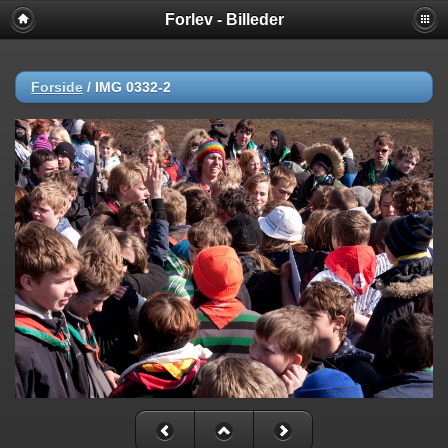
Forlev - Billeder
Forside
/
IMG 0332-2