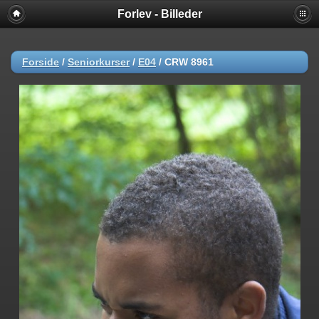
Forlev - Billeder
Forside
/
Seniorkurser
/
E04
/
CRW 8961