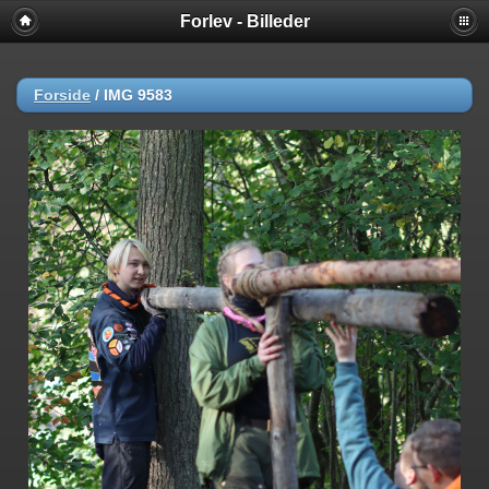
Forlev - Billeder
Forside
/
IMG 9583