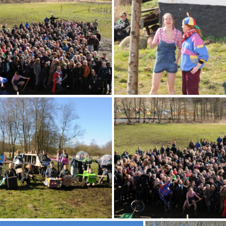
(10673) fællesbilledeP15
(9624) DSC 9130
(9518) DSC 910