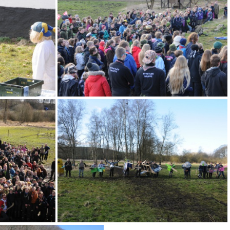
(9889) DSC 9122
(9882) DSC 9112
7
(9474) DSC 9109