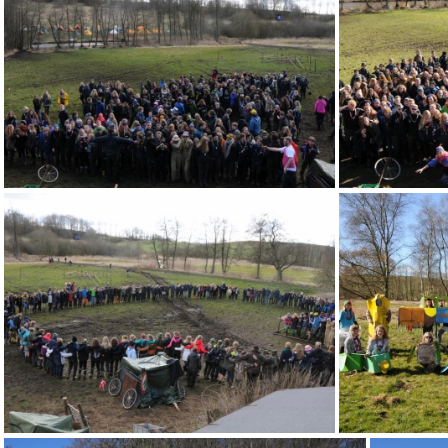
(12756) LagmændeneP15
(9831) DSC 9125