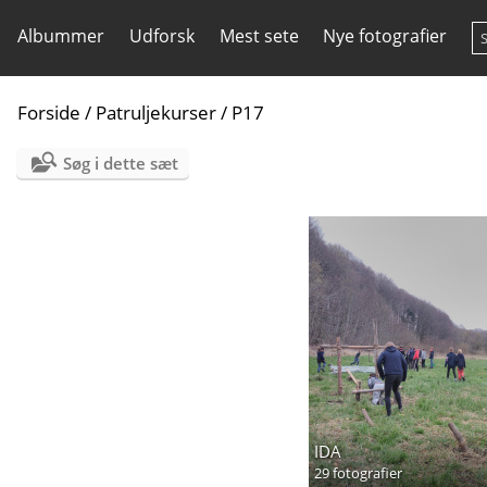
Albummer
Udforsk
Mest sete
Nye fotografier
Forside
/
Patruljekurser
/
P17
Søg i dette sæt
IDA
29 fotografier